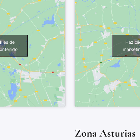
kies de
Haz cl
contenido
marketin
Zona Asturias