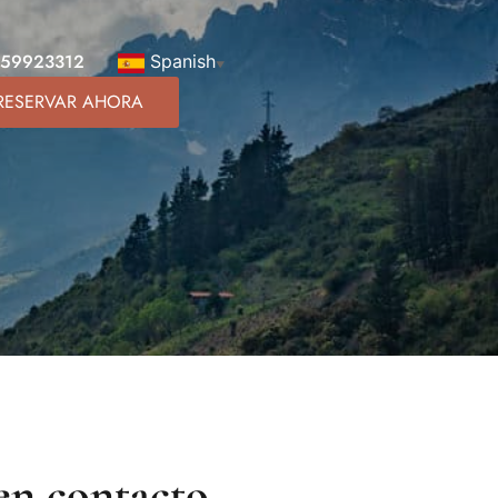
659923312
Spanish
▼
RESERVAR AHORA
en contacto