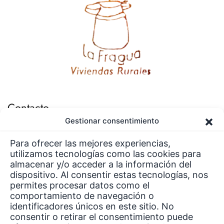
Contacto
Gestionar consentimiento
lafragua@viviendasruraleslafragua.com
Para ofrecer las mejores experiencias,
+34 659 923 312
utilizamos tecnologías como las cookies para
Viviendas Rurales La Fragua C/ LA FRAGUA, 3, 39584 Aliezo,
almacenar y/o acceder a la información del
dispositivo. Al consentir estas tecnologías, nos
Cantabria
permites procesar datos como el
comportamiento de navegación o
identificadores únicos en este sitio. No
Redes Sociales
consentir o retirar el consentimiento puede